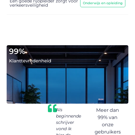
Een goede rijopleider zorgt voor
Onderwijs en opleiding
verkeersveiligheid
99
%
Klanttevredenheid
u.be
zakennu.be
Als
Ik klikte
Ee
Meer dan
n
voelt als
beginnende
ooit op een
ins
99% van
een plek
schrijver
blogtitel
ve
onze
n
waar mijn
vond ik
uit
blo
gebruikers