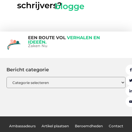
l
schrijvers?
blogger
EEN ROUTE VOL
VERHALEN EN
IDEEËN.
Zaken Nu
Bericht categorie
Ambassadeurs
Artikel plaatsen
Beroemdheden
Contact