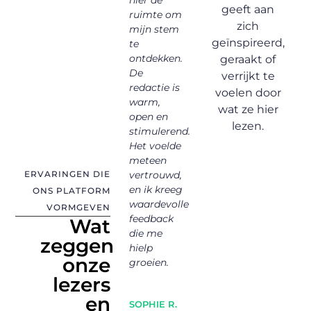
n
woorden
hier de
nieuwsgierigheid
me 
geeft aan
rengen.
thuiskomen.
ruimte om
– inmiddels
wee
zich
Hier kan ik
mijn stem
lees ik
ni
geïnspireerd,
schrijven
te
wekelijks.
laa
vanuit het
ontdekken.
De inhoud
So
geraakt of
sseld,
hart,
De
is zó divers
he
verrijkt te
n
zonder
redactie is
en
so
voelen door
 en
druk of
warm,
persoonlijk.
ver
wat ze hier
oordeel.
open en
– a
lezen.
.
Het is een
stimulerend.
ver
YOUSSEF K.
veilige en
Het voelde
Ik 
trouwe
stimulerende
meteen
an
ERVARINGEN DIE
omgeving
vertrouwd,
kij
actielid
bezoeker
waarin ik
en ik kreeg
de
ONS PLATFORM
echt
waardevolle
en
VORMGEVEN
mezelf kan
feedback
mez
Wat
zijn.
die me
zeggen
hielp
onze
MA
groeien.
LENA W.
v
lezers
schrijfster
en
SOPHIE R.