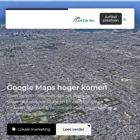
Artikel
plaatsen
Google Maps hoger komen
Goed artikel? Deel hem dan op: Share on X (Twitter)
Share on Facebook Share on Pinterest Share on
LinkedIn Share on EmailGoogle Maps hoger komen is
een belangrijk doel voor
Lokale marketing
Lees verder