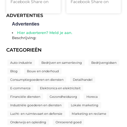
Facebook Share on
Facebook Share on
ADVERTENTIES
Advertenties
Hier adverteren? Meld je aan.
Beschrijving:
CATEGORIEËN
Auto-industrie
Bedrijven en samenleving
Bedrijvengidsen
Blog
Bouw en onderhoud
Consumptiegoederen en diensten
Detailhandel
E-commerce
Elektronica en elektriciteit
Financiële diensten
Gezondheidszorg
Horeca
Industriële goederen en diensten
Lokale marketing
Lucht- en ruimtevaart en defensie
Marketing en reclame
Onderwijs en opleiding
Onroerend goed