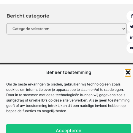
Bericht categorie
Beheer toestemming
Ambassadeurs
Artikel plaatsen
Beroemdheden
Contact
Cookiebeleid (EU)
Ons team
Over ons
Website index
Om de beste ervaringen te bieden, gebruiken wij technologieën zoals
cookies om informatie over je apparaat op te slaan en/of te raadplegen.
Uit De Media
Door in te stemmen met deze technologieën kunnen wij gegevens zoals
Nederlandse linkbuilding: hoe jij je website naar de top van Google tilt
surfgedrag of unieke ID's op deze site verwerken. Als je geen toestemming
geeft of uw toestemming intrekt, kan dit een nadelige invloed hebben op
Linkbuilding geld verdienen: hoe jij online inkomsten kunt genereren
bepaalde functies en mogelijkheden.
Lokale marketing: meer klanten uit je eigen regio
Accepteren