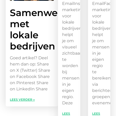
EmailInstagram
EmailFace
Samenwerken
marketing
marketing
voor
voor
met
lokale
lokale
bedrijven
bedrijven
lokale
helpt
helpt
je om
je om
bedrijven
visueel
mensen
zichtbaar
in je
Goed artikel? Deel
te
eigen
hem dan op: Share
worden
regio
on X (Twitter) Share
bij
te
on Facebook Share
mensen
bereiken
on Pinterest Share
in je
via
on LinkedIn Share
eigen
berichten,
regio.
groepen,
LEES VERDER »
Deze
evenement
LEES
LEES