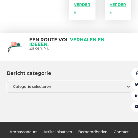
VERDER
VERDER
»
»
EEN ROUTE VOL
VERHALEN EN
IDEEËN.
Zaken Nu
Bericht categorie
Ambassadeurs
Artikel plaatsen
Beroemdheden
Contact