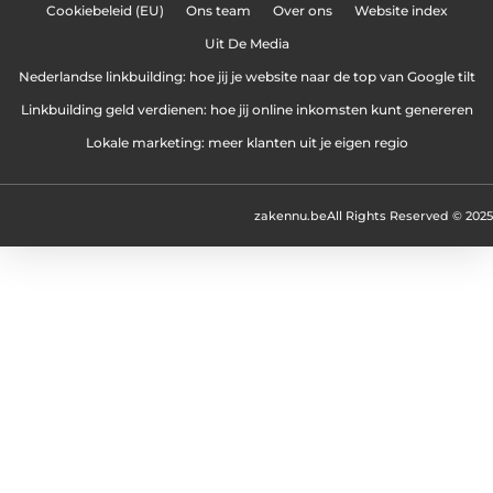
Cookiebeleid (EU)
Ons team
Over ons
Website index
Uit De Media
Nederlandse linkbuilding: hoe jij je website naar de top van Google tilt
Linkbuilding geld verdienen: hoe jij online inkomsten kunt genereren
Lokale marketing: meer klanten uit je eigen regio
zakennu.be
All Rights Reserved © 2025