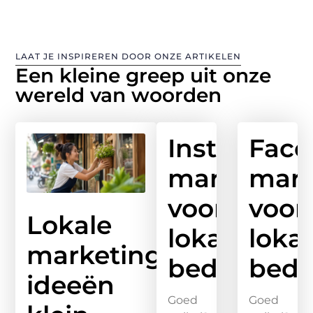
LAAT JE INSPIREREN DOOR ONZE ARTIKELEN
Een kleine greep uit onze
wereld van woorden
Instagram
Face
marketing
mark
voor
voor
Lokale
lokale
lokal
marketing
bedrijven
bedr
ideeën
Goed
Goed