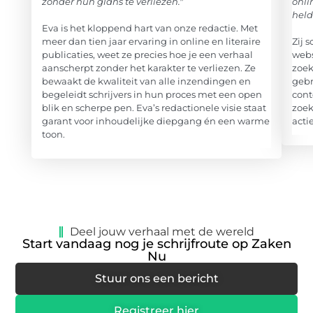
zonder hun glans te verliezen."
onli
held
Eva is het kloppend hart van onze redactie. Met
meer dan tien jaar ervaring in online en literaire
Zij 
publicaties, weet ze precies hoe je een verhaal
webs
aanscherpt zonder het karakter te verliezen. Ze
zoek
bewaakt de kwaliteit van alle inzendingen en
gebr
begeleidt schrijvers in hun proces met een open
cont
blik en scherpe pen. Eva’s redactionele visie staat
zoek
garant voor inhoudelijke diepgang én een warme
acti
toon.
Deel jouw verhaal met de wereld
Start vandaag nog je schrijfroute op Zaken
Nu
Stuur ons een bericht
Registreer hier