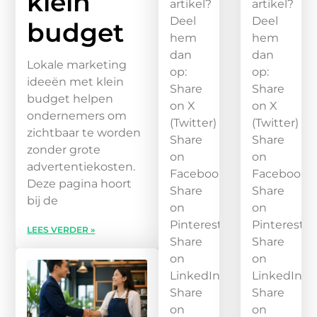
klein
artikel?
artikel?
Deel
Deel
budget
hem
hem
dan
dan
Lokale marketing
op:
op:
ideeën met klein
Share
Share
budget helpen
on X
on X
ondernemers om
(Twitter)
(Twitter)
zichtbaar te worden
Share
Share
zonder grote
on
on
advertentiekosten.
Facebook
Facebook
Deze pagina hoort
Share
Share
bij de
on
on
Pinterest
Pinterest
LEES VERDER »
Share
Share
on
on
LinkedIn
LinkedIn
Share
Share
on
on