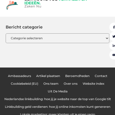
IDEEËN.
Zaken Nu
Bericht categorie
Ambassadeurs
Artikel plaatsen
Beroemdheden
Contact
Cookiebeleid (EU)
Ons team
Over ons
Website index
Uit De Media
Nederlandse linkbuilding: hoe jij je website naar de top van Google tilt
Linkbuilding geld verdienen: hoe jij online inkomsten kunt genereren
Lokale marketing: meer klanten uit je eigen regio