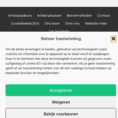
Ambassadeurs
Artikel plaatsen
Beroemdheden
Contact
Cookiebeleid (EU)
Ons team
Over ons
Website index
Uit De Media
Beheer toestemming
Nederlandse linkbuilding: hoe jij je website naar de top van Google tilt
Linkbuilding geld verdienen: hoe jij online inkomsten kunt genereren
Om de beste ervaringen te bieden, gebruiken wij technologieën zoals
cookies om informatie over je apparaat op te slaan en/of te raadplegen.
Lokale marketing: meer klanten uit je eigen regio
Door in te stemmen met deze technologieën kunnen wij gegevens zoals
surfgedrag of unieke ID's op deze site verwerken. Als je geen toestemming
geeft of uw toestemming intrekt, kan dit een nadelige invloed hebben op
zakennu.be
All Rights Reserved © 2025
bepaalde functies en mogelijkheden.
Accepteren
Weigeren
Bekijk voorkeuren