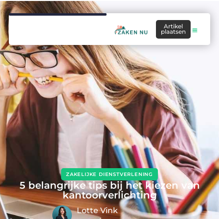
Artikel
plaatsen
ZAKELIJKE DIENSTVERLENING
5 belangrijke tips bij het kiezen van
kantoorverlichting
Lotte Vink