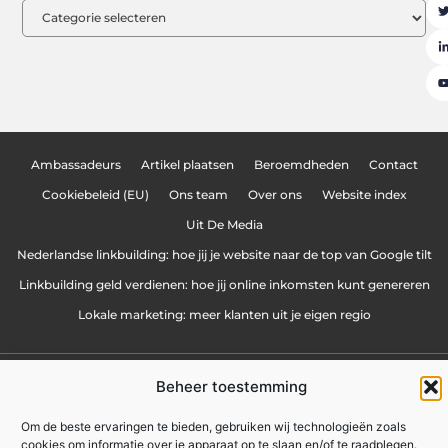
Ambassadeurs
Artikel plaatsen
Beroemdheden
Contact
Cookiebeleid (EU)
Ons team
Over ons
Website index
Uit De Media
Nederlandse linkbuilding: hoe jij je website naar de top van Google tilt
Linkbuilding geld verdienen: hoe jij online inkomsten kunt genereren
Lokale marketing: meer klanten uit je eigen regio
zakennu.be
All Rights Reserved © 2025
Beheer toestemming
Om de beste ervaringen te bieden, gebruiken wij technologieën zoals
cookies om informatie over je apparaat op te slaan en/of te raadplegen.