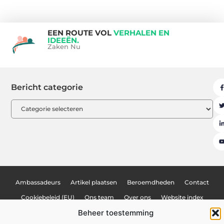
EEN ROUTE VOL
VERHALEN EN
IDEEËN.
Zaken Nu
Bericht categorie
Ambassadeurs
Artikel plaatsen
Beroemdheden
Contact
Cookiebeleid (EU)
Ons team
Over ons
Website index
Beheer toestemming
Uit De Media