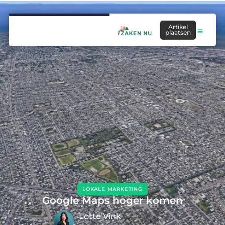
Artikel
plaatsen
LOKALE MARKETING
Google Maps hoger komen
Lotte Vink