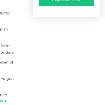
mping
 plan
 biedt
vonden.
ingen of
 vragen
r en
iten