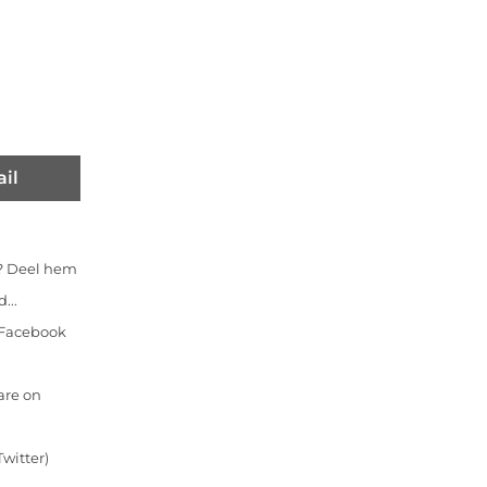
il
l? Deel hem
...
n Facebook
are on
witter)