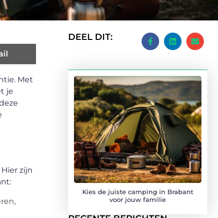
DEEL DIT:
il
ntie. Met
t je
 deze
e
Hier zijn
nt:
Kies de juiste camping in Brabant
voor jouw familie
ren,