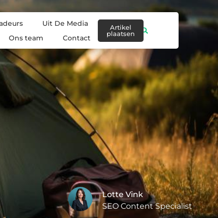
adeurs
Uit De Media
Artikel
plaatsen
Ons team
Contact
Lotte Vink
SEO Content Specialist