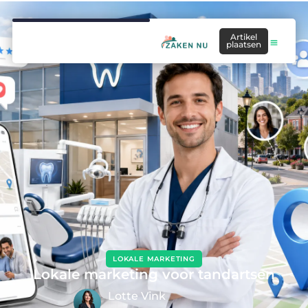
Artikel
plaatsen
LOKALE MARKETING
Lokale marketing voor tandartsen
Lotte Vink