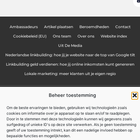
Ambassadeurs
Artikel plaatsen
Beroemdheden
Contact
Cookiebeleid (EU)
Ons team
Over ons
Website index
Uit De Media
Nederlandse linkbuilding: hoe jij je website naar de top van Google tilt
Linkbuilding geld verdienen: hoe jij online inkomsten kunt genereren
Lokale marketing: meer klanten uit je eigen regio
Beheer toestemming
zakennu.be
All Rights Reserved © 2025
Om de beste ervaringen te bieden, gebruiken wij technologieën zoals
cookies om informatie over je apparaat op te slaan en/of te raadplegen.
Door in te stemmen met deze technologieën kunnen wij gegevens zoals
surfgedrag of unieke ID's op deze site verwerken. Als je geen toestemming
geeft of uw toestemming intrekt, kan dit een nadelige invloed hebben op
bepaalde functies en mogelijkheden.