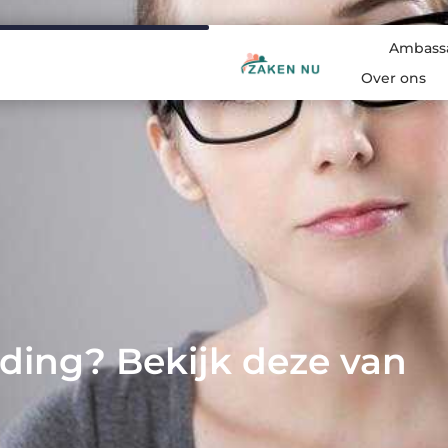
Ambass
Over ons
iding? Bekijk deze van