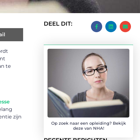
DEEL DIT:
il
ordt
unt
an te
esse
belang
ntie zijn
Op zoek naar een opleiding? Bekijk
deze van NHA!