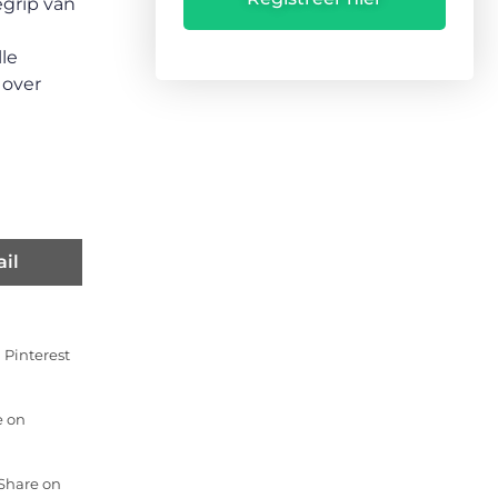
egrip van
le
 over
il
 Pinterest
e on
 Share on