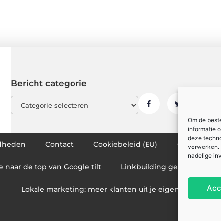
Bericht categorie
Om de beste
informatie 
deze techno
dheden
Contact
Cookiebeleid (EU)
Ons team
verwerken. 
nadelige in
e naar de top van Google tilt
Linkbuilding geld verdienen
Acc
Lokale marketing: meer klanten uit je eigen regio