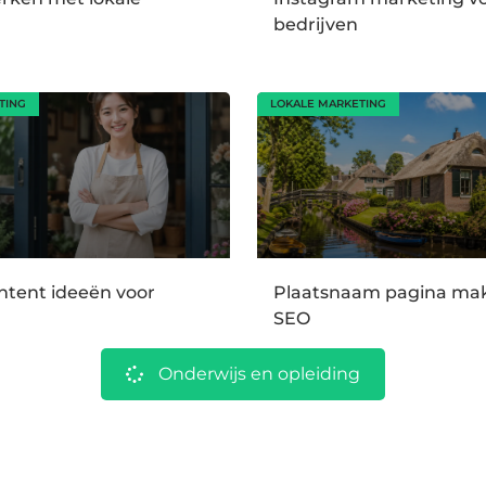
bedrijven
TING
LOKALE MARKETING
ntent ideeën voor
Plaatsnaam pagina mak
SEO
Onderwijs en opleiding