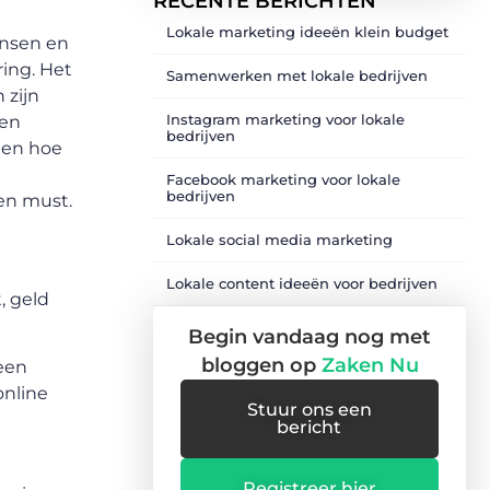
RECENTE BERICHTEN
Lokale marketing ideeën klein budget
ensen en
ring. Het
Samenwerken met lokale bedrijven
 zijn
Instagram marketing voor lokale
een
bedrijven
 en hoe
Facebook marketing voor lokale
bedrijven
en must.
Lokale social media marketing
Lokale content ideeën voor bedrijven
, geld
Begin vandaag nog met
bloggen op
Zaken Nu
 een
online
Stuur ons een
bericht
Registreer hier