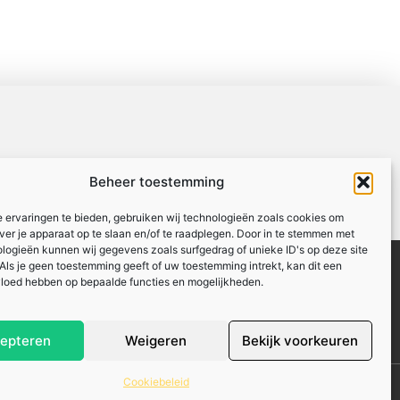
Beheer toestemming
 ervaringen te bieden, gebruiken wij technologieën zoals cookies om
over je apparaat op te slaan en/of te raadplegen. Door in te stemmen met
logieën kunnen wij gegevens zoals surfgedrag of unieke ID's op deze site
Over ons
Website index
Uit De Media
Als je geen toestemming geeft of uw toestemming intrekt, kan dit een
vloed hebben op bepaalde functies en mogelijkheden.
: hoe jij online inkomsten kunt genereren
epteren
Weigeren
Bekijk voorkeuren
Cookiebeleid