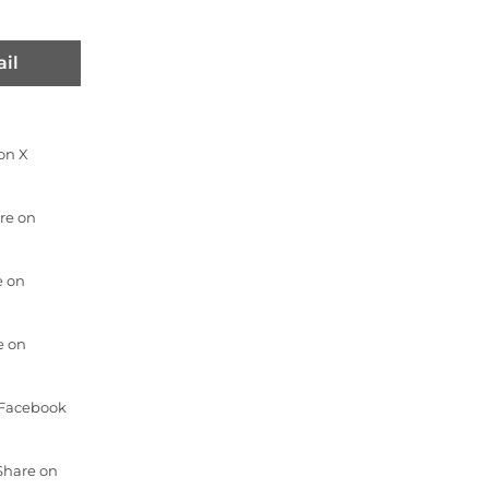
il
on X
re on
e on
e on
n Facebook
 Share on