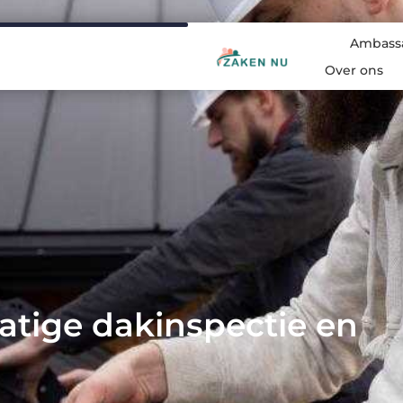
Ambass
Over ons
atige dakinspectie en