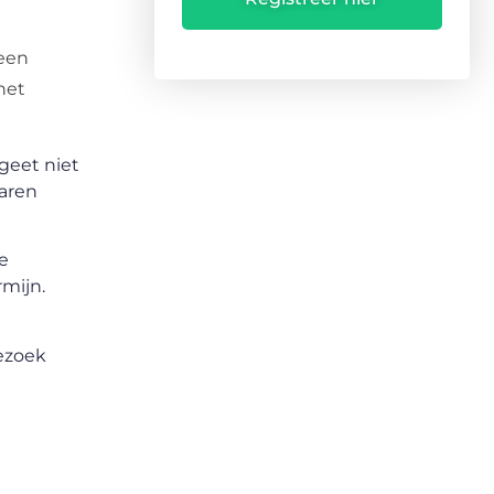
 een
het
geet niet
baren
e
rmijn.
Bezoek