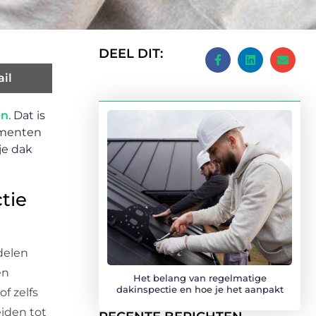
DEEL DIT:
il
en
. Dat is
ementen
je dak
tie
delen
en
Het belang van regelmatige
dakinspectie en hoe je het aanpakt
f zelfs
eiden tot