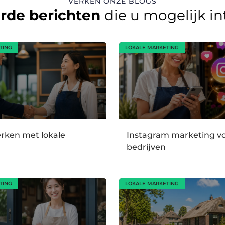
VERKEN ONZE BLOGS
erde berichten
die u mogelijk i
TING
LOKALE MARKETING
ken met lokale
Instagram marketing vo
bedrijven
TING
LOKALE MARKETING