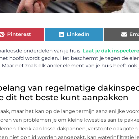
Pinterest
LinkedIn
Ema
aarloosde onderdelen van je huis.
Laat je dak inspecter
 het hoofd wordt gezien. Het beschermt je tegen de el
Maar net zoals elk ander element van je huis heeft ook 
 belang van regelmatige dakinspec
je dit het beste kunt aanpakken
aak, maar het kan op de lange termijn aanzienlijke voor
sporen van problemen je om kleine kwesties aan te pakk
oblemen. Denk aan losse dakpannen, verstopte dakgoten o
en niet op tijd worden aangepakt, kan waterinfiltratie l