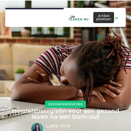
Artikel
plaatsen
GEZONDHEIDSZORG
Herstelstrategieën voor een gezond
leven na een burn-out
Lotte Vink