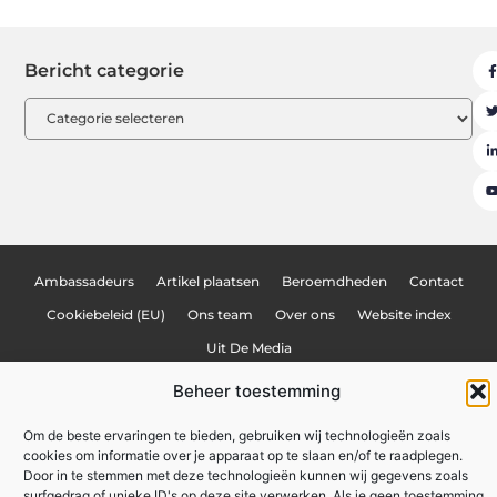
Bericht categorie
Ambassadeurs
Artikel plaatsen
Beroemdheden
Contact
Cookiebeleid (EU)
Ons team
Over ons
Website index
Uit De Media
Nederlandse linkbuilding: hoe jij je website naar de top van Google tilt
Beheer toestemming
Linkbuilding geld verdienen: hoe jij online inkomsten kunt genereren
Om de beste ervaringen te bieden, gebruiken wij technologieën zoals
Lokale marketing: meer klanten uit je eigen regio
cookies om informatie over je apparaat op te slaan en/of te raadplegen.
Door in te stemmen met deze technologieën kunnen wij gegevens zoals
surfgedrag of unieke ID's op deze site verwerken. Als je geen toestemming