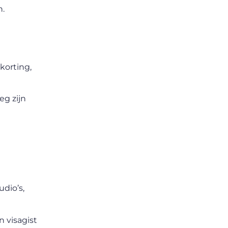
n.
korting,
eg zijn
dio’s,
 visagist