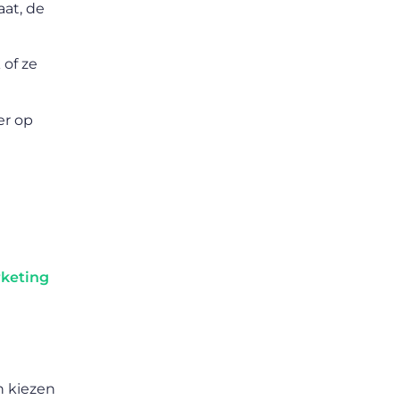
aat, de
 of ze
er op
keting
n
n kiezen