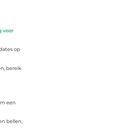
 voor
pdates op
n, bereik
 om een
en bellen,