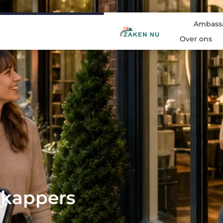
Ambass
Over ons
 kappers