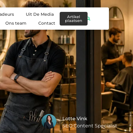
adeurs
Uit De Media
Artikel
plaatsen
Ons team
Contact
Lotte Vink
SEO Content Specialist