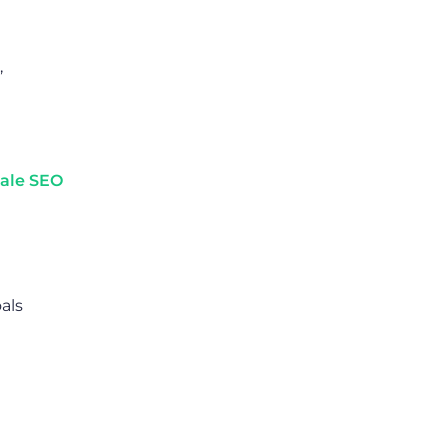
,
kale SEO
als