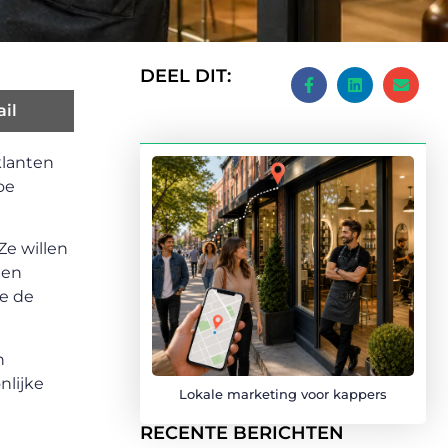
DEEL DIT:
il
klanten
oe
Ze willen
een
e de
n
nlijke
Lokale marketing voor kappers
RECENTE BERICHTEN