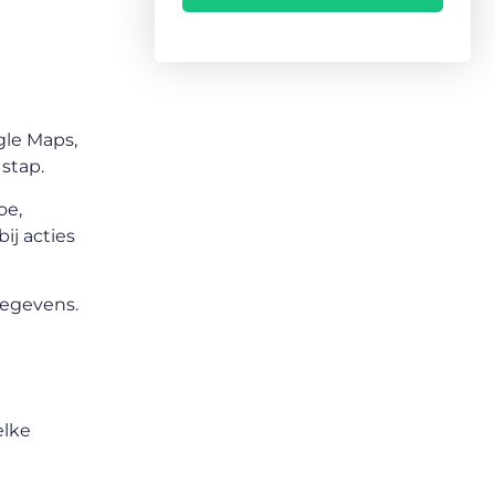
e
gle Maps,
stap.
oe,
ij acties
gegevens.
elke