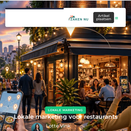
Artikel
plaatsen
LOKALE MARKETING
Lokale marketing voor restaurants
Lotte Vink