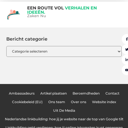
EEN ROUTE VOL
VERHALEN EN
IDEEËN.
Zaken Nu
Bericht categorie
Ambassadeurs
Artikel plaatsen
Beroemdheden
Contact
Cookiebeleid (EU)
Ons team
Over ons
Website index
Uit De Media
Nederlandse linkbuilding: hoe jij je website naar de top van Google tilt
Linkbuilding geld verdienen: hoe jij online inkomsten kunt genereren