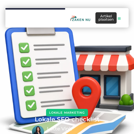
Artikel
plaatsen
LOKALE MARKETING
Lokale SEO checklist
Lotte Vink