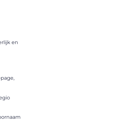
rlijk en
epage,
regio
voornaam