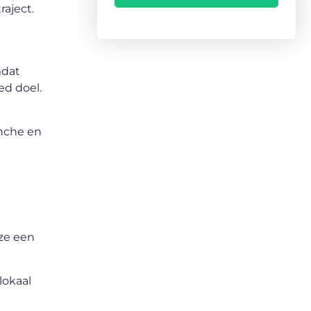
aject.
mdat
d doel.
anche en
 ze een
lokaal