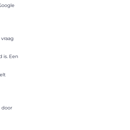
 Google
 vraag
 is. Een
elt
 door