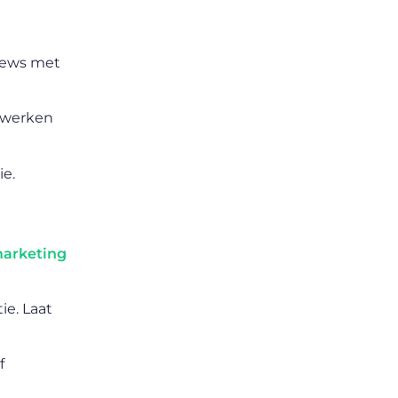
views met
e werken
ie.
marketing
e. Laat
f