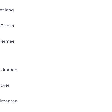
et lang
 Ga niet
ij ermee
den komen
 over
plimenten