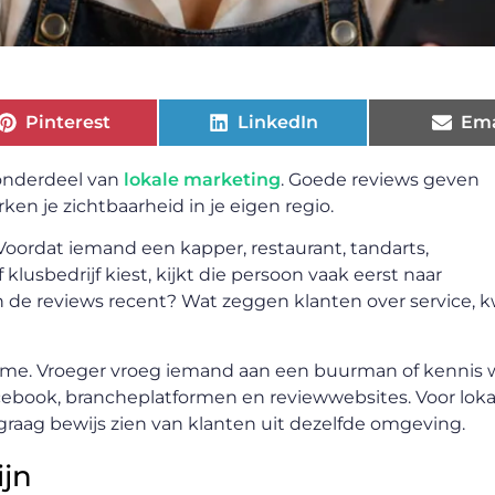
Pinterest
LinkedIn
Ema
 onderdeel van
lokale marketing
. Goede reviews geven
en je zichtbaarheid in je eigen regio.
oordat iemand een kapper, restaurant, tandarts,
klusbedrijf kiest, kijkt die persoon vaak eerst naar
n de reviews recent? Wat zeggen klanten over service, kw
ame. Vroeger vroeg iemand aan een buurman of kennis 
acebook, brancheplatformen en reviewwebsites. Voor loka
graag bewijs zien van klanten uit dezelfde omgeving.
ijn