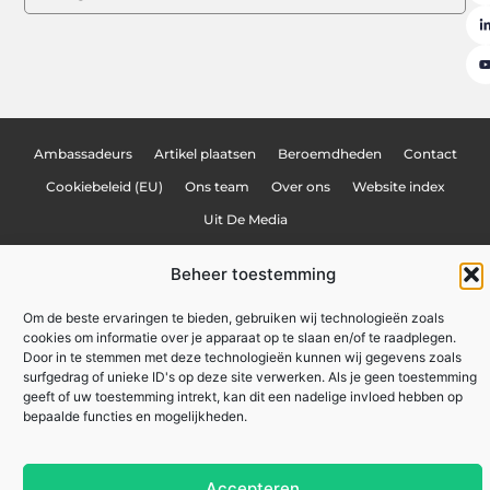
Ambassadeurs
Artikel plaatsen
Beroemdheden
Contact
Cookiebeleid (EU)
Ons team
Over ons
Website index
Uit De Media
Nederlandse linkbuilding: hoe jij je website naar de top van Google tilt
Beheer toestemming
Linkbuilding geld verdienen: hoe jij online inkomsten kunt genereren
Om de beste ervaringen te bieden, gebruiken wij technologieën zoals
Lokale marketing: meer klanten uit je eigen regio
cookies om informatie over je apparaat op te slaan en/of te raadplegen.
Door in te stemmen met deze technologieën kunnen wij gegevens zoals
surfgedrag of unieke ID's op deze site verwerken. Als je geen toestemming
zakennu.be
All Rights Reserved © 2025
geeft of uw toestemming intrekt, kan dit een nadelige invloed hebben op
bepaalde functies en mogelijkheden.
Accepteren