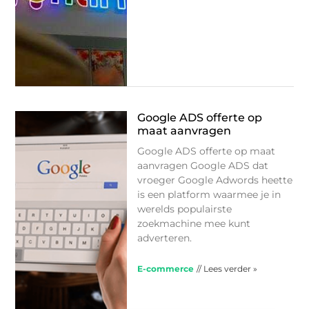
Google ADS offerte op
maat aanvragen
Google ADS offerte op maat
aanvragen Google ADS dat
vroeger Google Adwords heette
is een platform waarmee je in
werelds populairste
zoekmachine mee kunt
adverteren.
E-commerce
// Lees verder »