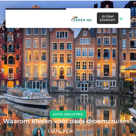
Artikel
plaatsen
AUTO-INDUSTRIE
Waarom kiezen voor deze droomcruises?
Lotte Vink