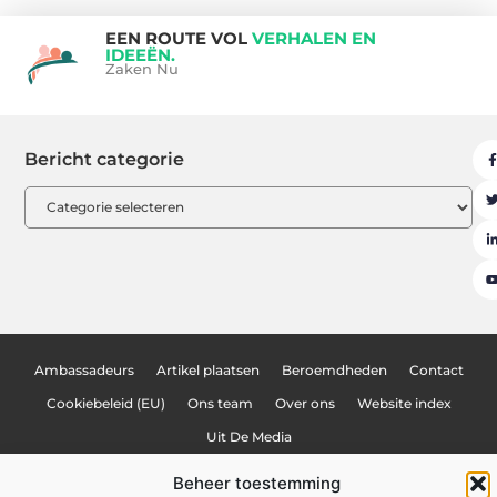
EEN ROUTE VOL
VERHALEN EN
IDEEËN.
Zaken Nu
Bericht categorie
Ambassadeurs
Artikel plaatsen
Beroemdheden
Contact
Cookiebeleid (EU)
Ons team
Over ons
Website index
Uit De Media
Nederlandse linkbuilding: hoe jij je website naar de top van Google tilt
Beheer toestemming