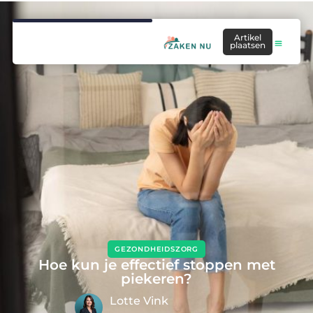
Artikel
plaatsen
GEZONDHEIDSZORG
Hoe kun je effectief stoppen met
piekeren?
Lotte Vink