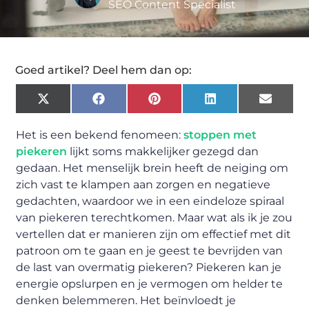
SEO Content Specialist
Goed artikel? Deel hem dan op:
X
Facebook
Pinterest
LinkedIn
Email
(Twitter)
Het is een bekend fenomeen:
stoppen met
piekeren
lijkt soms makkelijker gezegd dan
gedaan. Het menselijk brein heeft de neiging om
zich vast te klampen aan zorgen en negatieve
gedachten, waardoor we in een eindeloze spiraal
van piekeren terechtkomen. Maar wat als ik je zou
vertellen dat er manieren zijn om effectief met dit
patroon om te gaan en je geest te bevrijden van
de last van overmatig piekeren? Piekeren kan je
energie opslurpen en je vermogen om helder te
denken belemmeren. Het beïnvloedt je