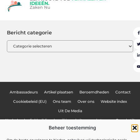
IDEEËN.
Zaken Nu
Bericht categorie
Ambassadeurs
Artikel plaatsen
Beroemdheden
Contact
Cookiebeleid (EU)
Ons team
Over ons
Website index
Uit De Media
Nederlandse linkbuilding: hoe jij je website naar de top van Google tilt
Beheer toestemming
Linkbuilding geld verdienen: hoe jij online inkomsten kunt genereren
Lokale marketing: meer klanten uit je eigen regio