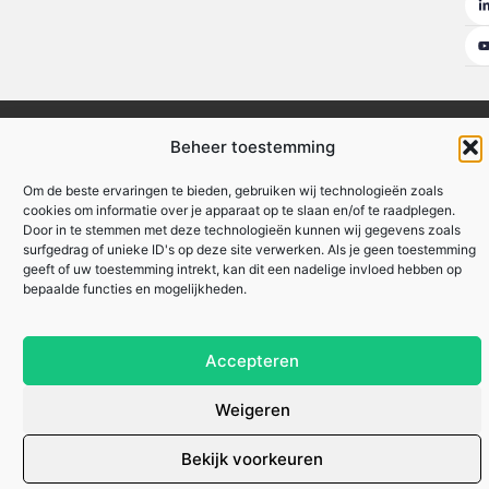
Ambassadeurs
Artikel plaatsen
Beroemdheden
Contact
Beheer toestemming
Cookiebeleid (EU)
Ons team
Over ons
Website index
Om de beste ervaringen te bieden, gebruiken wij technologieën zoals
Uit De Media
cookies om informatie over je apparaat op te slaan en/of te raadplegen.
Door in te stemmen met deze technologieën kunnen wij gegevens zoals
Nederlandse linkbuilding: hoe jij je website naar de top van Google tilt
surfgedrag of unieke ID's op deze site verwerken. Als je geen toestemming
Linkbuilding geld verdienen: hoe jij online inkomsten kunt genereren
geeft of uw toestemming intrekt, kan dit een nadelige invloed hebben op
bepaalde functies en mogelijkheden.
Lokale marketing: meer klanten uit je eigen regio
Accepteren
zakennu.be
All Rights Reserved © 2025
Weigeren
Bekijk voorkeuren