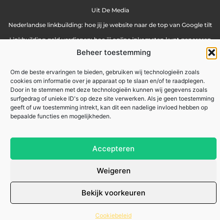
Uit De Media
Nederlandse linkbuilding: hoe jij je website naar de top van Google tilt
Linkbuilding geld verdienen: hoe jij online inkomsten kunt genereren
Beheer toestemming
Lokale marketing: meer klanten uit je eigen regio
Om de beste ervaringen te bieden, gebruiken wij technologieën zoals
cookies om informatie over je apparaat op te slaan en/of te raadplegen.
zakennu.be
All Rights Reserved © 2025
Door in te stemmen met deze technologieën kunnen wij gegevens zoals
surfgedrag of unieke ID's op deze site verwerken. Als je geen toestemming
geeft of uw toestemming intrekt, kan dit een nadelige invloed hebben op
bepaalde functies en mogelijkheden.
Accepteren
Weigeren
Bekijk voorkeuren
Cookiebeleid