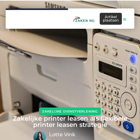
Artikel
plaatsen
ZAKELIJKE DIENSTVERLENING
Zakelijke printer leasen als flexibele
printer leasen strategie
Lotte Vink