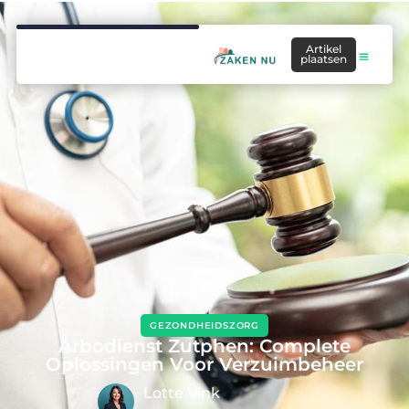
Artikel
plaatsen
GEZONDHEIDSZORG
Arbodienst Zutphen: Complete
Oplossingen Voor Verzuimbeheer
Lotte Vink