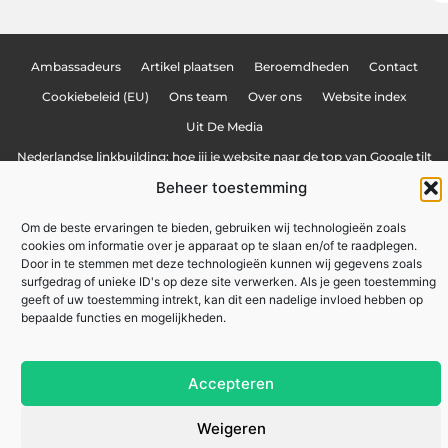
Ambassadeurs
Artikel plaatsen
Beroemdheden
Contact
Cookiebeleid (EU)
Ons team
Over ons
Website index
Uit De Media
Nederlandse linkbuilding: hoe jij je website naar de top van Google tilt
Beheer toestemming
Linkbuilding geld verdienen: hoe jij online inkomsten kunt genereren
Lokale marketing: meer klanten uit je eigen regio
Om de beste ervaringen te bieden, gebruiken wij technologieën zoals
cookies om informatie over je apparaat op te slaan en/of te raadplegen.
Door in te stemmen met deze technologieën kunnen wij gegevens zoals
surfgedrag of unieke ID's op deze site verwerken. Als je geen toestemming
zakennu.be
All Rights Reserved © 2025
geeft of uw toestemming intrekt, kan dit een nadelige invloed hebben op
bepaalde functies en mogelijkheden.
Accepteren
Weigeren