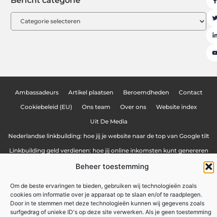
Bericht categorie
Ambassadeurs
Artikel plaatsen
Beroemdheden
Contact
Cookiebeleid (EU)
Ons team
Over ons
Website index
Uit De Media
Nederlandse linkbuilding: hoe jij je website naar de top van Google tilt
Linkbuilding geld verdienen: hoe jij online inkomsten kunt genereren
Beheer toestemming
Lokale marketing: meer klanten uit je eigen regio
Om de beste ervaringen te bieden, gebruiken wij technologieën zoals
cookies om informatie over je apparaat op te slaan en/of te raadplegen.
zakennu.be
All Rights Reserved © 2025
Door in te stemmen met deze technologieën kunnen wij gegevens zoals
surfgedrag of unieke ID's op deze site verwerken. Als je geen toestemming