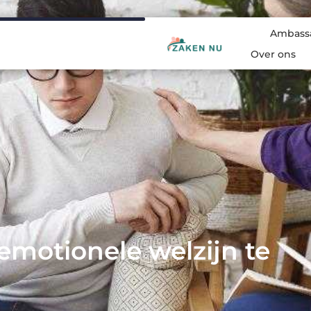
Ambass
Over ons
emotionele welzijn te