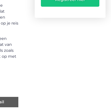
je
dat
ken
p je reis
 een
aat van
s zoals
t op met
il