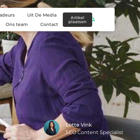
adeurs
Uit De Media
Artikel
plaatsen
Ons team
Contact
Lotte Vink
SEO Content Specialist