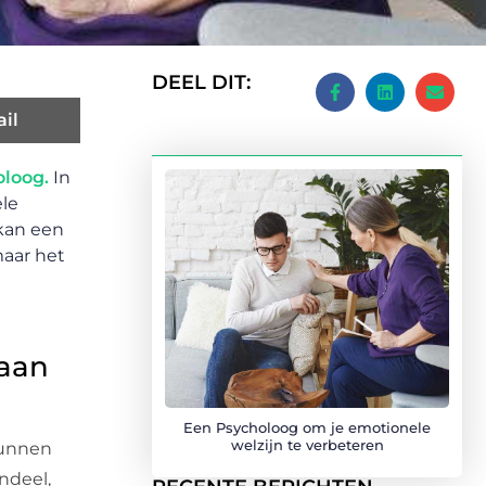
DEEL DIT:
il
oloog.
In
ele
kan een
maar het
 aan
Een Psycholoog om je emotionele
welzijn te verbeteren
kunnen
ndeel,