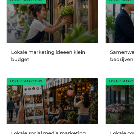
LOKALE MARKETING
LOKALE MARKE
Lokale marketing ideeën klein
Samenwer
budget
bedrijven
LOKALE MARKETING
LOKALE MARKE
Lokale social media marketing
Lokale co