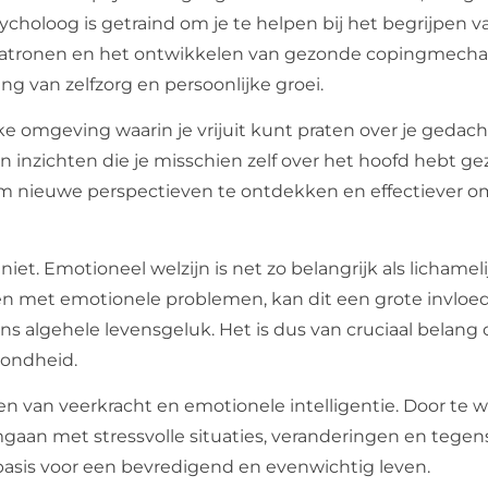
choloog is getraind om je te helpen bij het begrijpen va
kpatronen en het ontwikkelen van gezonde copingmech
ng van zelfzorg en persoonlijke groei.
ke omgeving waarin je vrijuit kunt praten over je gedac
 inzichten die je misschien zelf over het hoofd hebt gez
om nieuwe perspectieven te ontdekken en effectiever o
et. Emotioneel welzijn is net zo belangrijk als lichamel
en met emotionele problemen, kan dit een grote invlo
ons algehele levensgeluk. Het is dus van cruciaal belang
zondheid.
en van veerkracht en emotionele intelligentie. Door te 
omgaan met stressvolle situaties, veranderingen en tegen
 basis voor een bevredigend en evenwichtig leven.