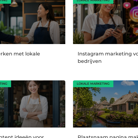
TING
LOKALE MARKETING
ken met lokale
Instagram marketing vo
bedrijven
TING
LOKALE MARKETING
ntent ideeën voor
Plaatsnaam pagina mak