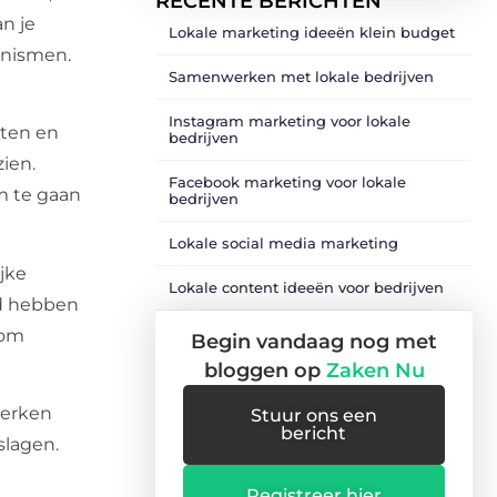
RECENTE BERICHTEN
n je
Lokale marketing ideeën klein budget
anismen.
Samenwerken met lokale bedrijven
Instagram marketing voor lokale
hten en
bedrijven
ien.
Facebook marketing voor lokale
m te gaan
bedrijven
Lokale social media marketing
ijke
Lokale content ideeën voor bedrijven
ed hebben
 om
Begin vandaag nog met
bloggen op
Zaken Nu
werken
Stuur ons een
bericht
slagen.
Registreer hier