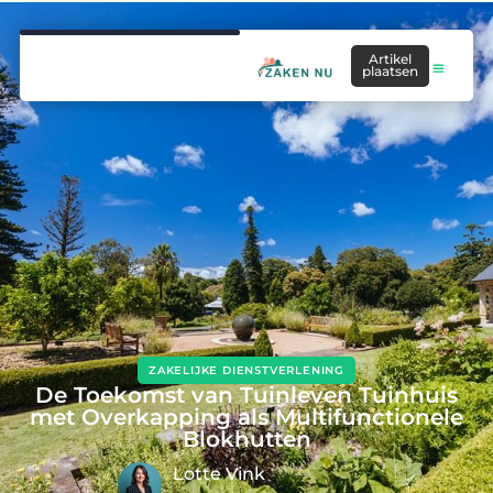
Artikel
plaatsen
ZAKELIJKE DIENSTVERLENING
De Toekomst van Tuinleven Tuinhuis
met Overkapping als Multifunctionele
Blokhutten
Lotte Vink