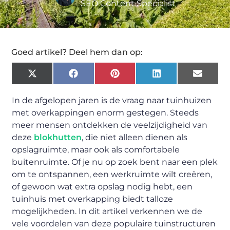
SEO Content Specialist
Goed artikel? Deel hem dan op:
X
Facebook
Pinterest
LinkedIn
Email
(Twitter)
In de afgelopen jaren is de vraag naar tuinhuizen
met overkappingen enorm gestegen. Steeds
meer mensen ontdekken de veelzijdigheid van
deze
blokhutten
, die niet alleen dienen als
opslagruimte, maar ook als comfortabele
buitenruimte. Of je nu op zoek bent naar een plek
om te ontspannen, een werkruimte wilt creëren,
of gewoon wat extra opslag nodig hebt, een
tuinhuis met overkapping biedt talloze
mogelijkheden. In dit artikel verkennen we de
vele voordelen van deze populaire tuinstructuren