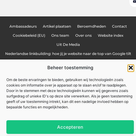
Ambassadeurs
Artikel plaatsen
Beroemdheden
Contact
Cookiebeleid (EU)
Ons team
Over ons
Website index
Uit De Media
Nederlandse linkbuilding: hoe jij je website naar de top van Google tilt
Linkbuilding geld verdienen: hoe jij online inkomsten kunt genereren
Beheer toestemming
Lokale marketing: meer klanten uit je eigen regio
Om de beste ervaringen te bieden, gebruiken wij technologieën zoals
cookies om informatie over je apparaat op te slaan en/of te raadplegen.
Door in te stemmen met deze technologieën kunnen wij gegevens zoals
zakennu.be
All Rights Reserved © 2025
surfgedrag of unieke ID's op deze site verwerken. Als je geen toestemming
geeft of uw toestemming intrekt, kan dit een nadelige invloed hebben op
bepaalde functies en mogelijkheden.
Accepteren