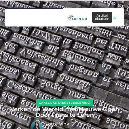
Artikel
plaatsen
ZAKELIJKE DIENSTVERLENING
Verken de Wereld met Nieuwe Ogen
Door Frans te Leren
Lotte Vink