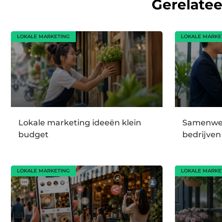
Gerelate
LOKALE MARKETING
LOKALE MARKE
Lokale marketing ideeën klein
Samenwer
budget
bedrijven
LOKALE MARKETING
LOKALE MARKE