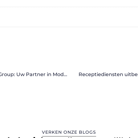
Vernieuwde Website­lay­out voor Online Solutions Group: Uw Partner in Moderne HR-Oplossingen
Receptiediensten uitbes
VERKEN ONZE BLOGS