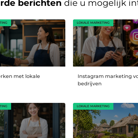
erde berichten
die u mogelijk i
TING
LOKALE MARKETING
ken met lokale
Instagram marketing vo
bedrijven
TING
LOKALE MARKETING