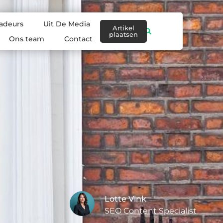
adeurs
Uit De Media
Artikel
plaatsen
Ons team
Contact
Lotte Vink
SEO Content Specialist