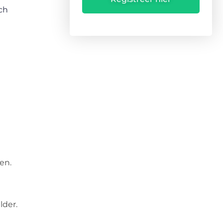
sch
en.
lder.