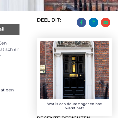
DEEL DIT:
il
 Een
atisch en
e
dat een
Wat is een deurdranger en hoe
werkt het?