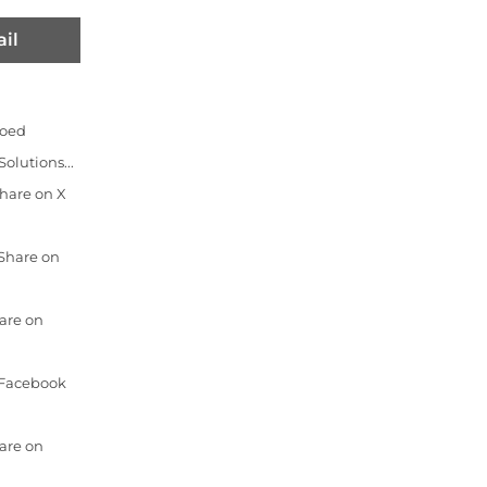
il
oed
olutions...
hare on X
 Share on
are on
n Facebook
are on