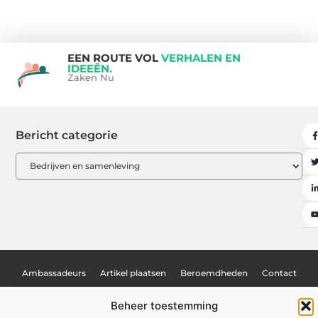
EEN ROUTE VOL
VERHALEN EN
IDEEËN.
Zaken Nu
Bericht categorie
Ambassadeurs
Artikel plaatsen
Beroemdheden
Contact
Cookiebeleid (EU)
Ons team
Over ons
Website index
Beheer toestemming
Uit De Media