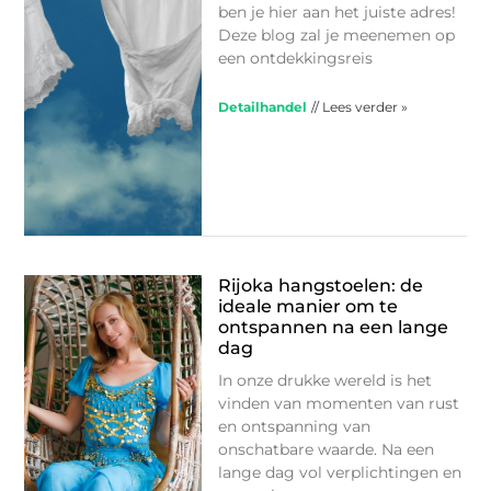
ben je hier aan het juiste adres!
Deze blog zal je meenemen op
een ontdekkingsreis
Detailhandel
// Lees verder »
Rijoka hangstoelen: de
ideale manier om te
ontspannen na een lange
dag
In onze drukke wereld is het
vinden van momenten van rust
en ontspanning van
onschatbare waarde. Na een
lange dag vol verplichtingen en