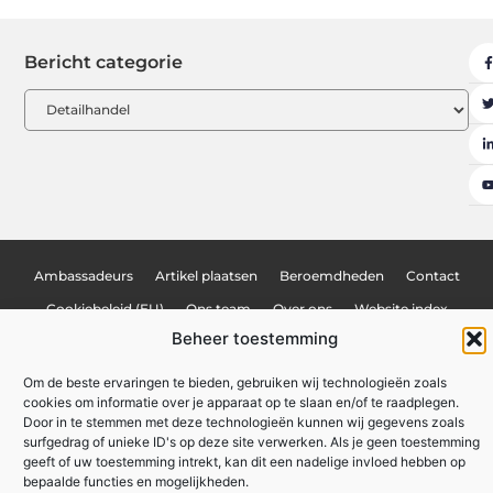
Bericht categorie
Ambassadeurs
Artikel plaatsen
Beroemdheden
Contact
Cookiebeleid (EU)
Ons team
Over ons
Website index
Beheer toestemming
Uit De Media
Nederlandse linkbuilding: hoe jij je website naar de top van Google tilt
Om de beste ervaringen te bieden, gebruiken wij technologieën zoals
cookies om informatie over je apparaat op te slaan en/of te raadplegen.
Linkbuilding geld verdienen: hoe jij online inkomsten kunt genereren
Door in te stemmen met deze technologieën kunnen wij gegevens zoals
surfgedrag of unieke ID's op deze site verwerken. Als je geen toestemming
Lokale marketing: meer klanten uit je eigen regio
geeft of uw toestemming intrekt, kan dit een nadelige invloed hebben op
bepaalde functies en mogelijkheden.