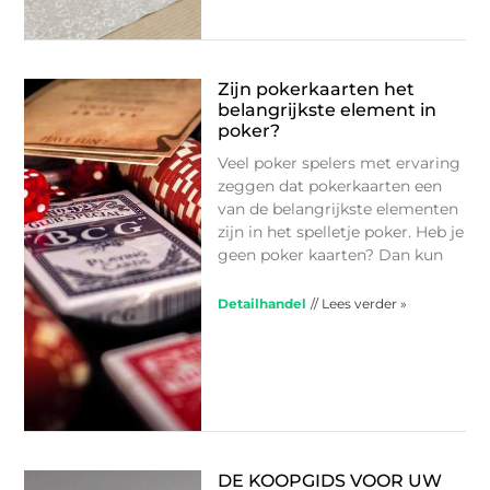
Zijn pokerkaarten het
belangrijkste element in
poker?
Veel poker spelers met ervaring
zeggen dat pokerkaarten een
van de belangrijkste elementen
zijn in het spelletje poker. Heb je
geen poker kaarten? Dan kun
Detailhandel
// Lees verder »
DE KOOPGIDS VOOR UW