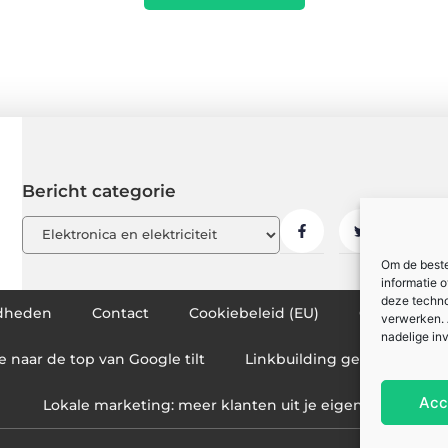
Bericht categorie
Om de beste
informatie 
deze techno
dheden
Contact
Cookiebeleid (EU)
Ons team
verwerken. 
nadelige in
e naar de top van Google tilt
Linkbuilding geld verdienen
Acc
Lokale marketing: meer klanten uit je eigen regio