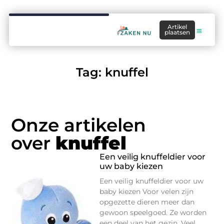
Artikel
plaatsen
Tag: knuffel
Onze artikelen
over
knuffel
Een veilig knuffeldier voor
uw baby kiezen
Een veilig knuffeldier voor uw
baby kiezen Voor velen zijn
opgezette dieren meer dan
gewoon speelgoed. Ze worden
een deel van het gezin. Veel