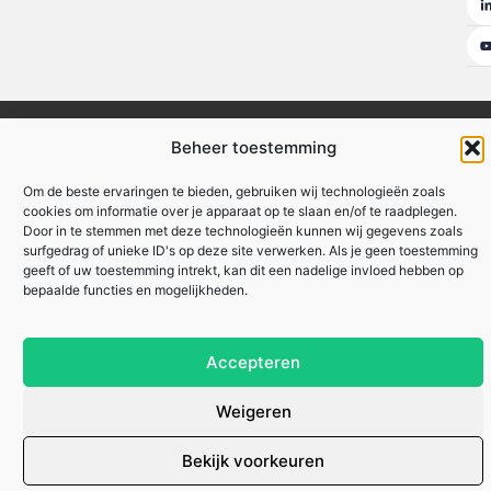
Ambassadeurs
Artikel plaatsen
Beroemdheden
Contact
Beheer toestemming
Cookiebeleid (EU)
Ons team
Over ons
Website index
Om de beste ervaringen te bieden, gebruiken wij technologieën zoals
Uit De Media
cookies om informatie over je apparaat op te slaan en/of te raadplegen.
Door in te stemmen met deze technologieën kunnen wij gegevens zoals
Nederlandse linkbuilding: hoe jij je website naar de top van Google tilt
surfgedrag of unieke ID's op deze site verwerken. Als je geen toestemming
Linkbuilding geld verdienen: hoe jij online inkomsten kunt genereren
geeft of uw toestemming intrekt, kan dit een nadelige invloed hebben op
bepaalde functies en mogelijkheden.
Lokale marketing: meer klanten uit je eigen regio
Accepteren
zakennu.be
All Rights Reserved © 2025
Weigeren
Bekijk voorkeuren