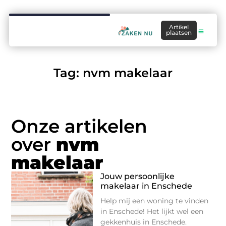
Artikel
plaatsen
Tag: nvm makelaar
Onze artikelen
over
nvm
makelaar
Jouw persoonlijke
makelaar in Enschede
Help mij een woning te vinden
in Enschede! Het lijkt wel een
gekkenhuis in Enschede.