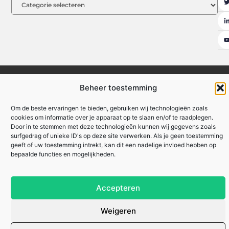
Ambassadeurs
Artikel plaatsen
Beroemdheden
Contact
Beheer toestemming
Cookiebeleid (EU)
Ons team
Over ons
Website index
Om de beste ervaringen te bieden, gebruiken wij technologieën zoals
Uit De Media
cookies om informatie over je apparaat op te slaan en/of te raadplegen.
Door in te stemmen met deze technologieën kunnen wij gegevens zoals
Nederlandse linkbuilding: hoe jij je website naar de top van Google tilt
surfgedrag of unieke ID's op deze site verwerken. Als je geen toestemming
Linkbuilding geld verdienen: hoe jij online inkomsten kunt genereren
geeft of uw toestemming intrekt, kan dit een nadelige invloed hebben op
bepaalde functies en mogelijkheden.
Lokale marketing: meer klanten uit je eigen regio
Accepteren
zakennu.be
All Rights Reserved © 2025
Weigeren